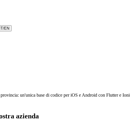
IT
/
EN
vincia: un'unica base di codice per iOS e Android con Flutter e Ionic, i
ostra azienda