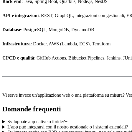
Back-end
: Java, Spring Boot, Quarkus, Node.js, NestJS
API e integrazioni
: REST, GraphQL, integrazioni con gestionali, 
Database
: PostgreSQL, MongoDB, DynamoDB
Infrastruttura
: Docker, AWS (Lambda, ECS), Terraform
CI/CD e qualità
: GitHub Actions, Bitbucket Pipelines, Jenkins, JUn
Vi serve invece un'applicazione web o una piattaforma su misura? Ved
Domande frequenti
Sviluppate app native o ibride?
+
L'app può integrarsi con il nostro gestionale o i sistemi aziendali?
+