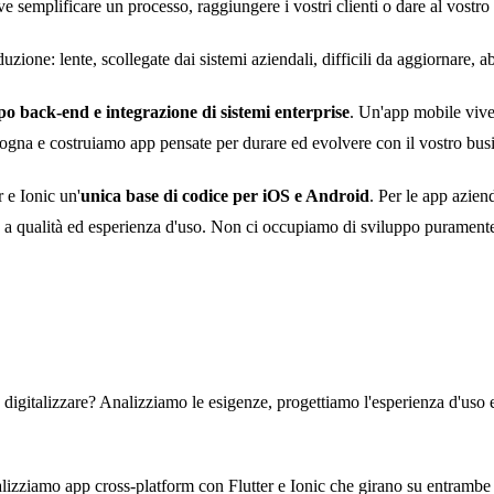
semplificare un processo, raggiungere i vostri clienti o dare al vostro 
zione: lente, scollegate dai sistemi aziendali, difficili da aggiornare, 
po back-end e integrazione di sistemi enterprise
. Un'app mobile vive
ogna e costruiamo app pensate per durare ed evolvere con il vostro bus
 e Ionic un'
unica base di codice per iOS e Android
. Per le app aziend
a qualità ed esperienza d'uso. Non ci occupiamo di sviluppo puramente
digitalizzare? Analizziamo le esigenze, progettiamo l'esperienza d'uso
izziamo app cross-platform con Flutter e Ionic che girano su entrambe 