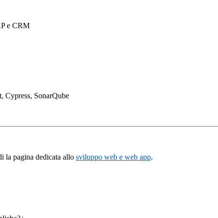
ERP e CRM
it, Cypress, SonarQube
i la pagina dedicata allo
sviluppo web e web app
.