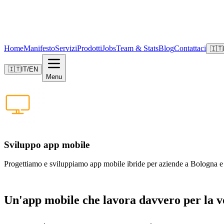
Home
Manifesto
Servizi
Prodotti
Jobs
Team & Stats
Blog
Contattaci
🇮🇹
🇮🇹
IT
/
EN
Menu
Sviluppo app mobile
Progettiamo e sviluppiamo app mobile ibride per aziende a Bologna e pro
Un'app mobile che lavora davvero per la v