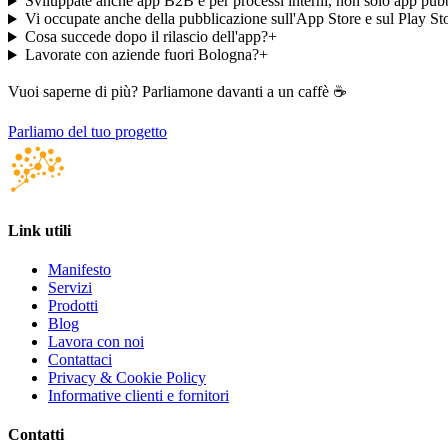
Sviluppate anche app B2B e per processi interni, non solo app pub
Vi occupate anche della pubblicazione sull'App Store e sul Play St
Cosa succede dopo il rilascio dell'app?
+
Lavorate con aziende fuori Bologna?
+
Vuoi saperne di più? Parliamone davanti a un caffè ☕
Parliamo del tuo progetto
Link utili
Manifesto
Servizi
Prodotti
Blog
Lavora con noi
Contattaci
Privacy & Cookie Policy
Informative clienti e fornitori
Contatti